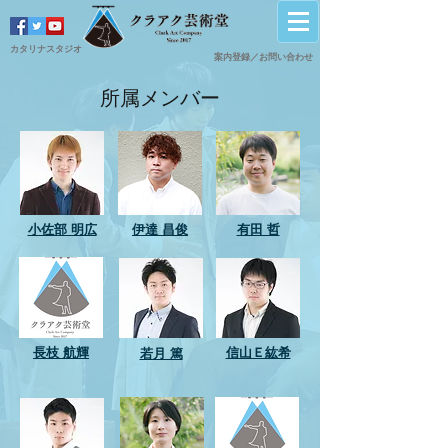
カタリナスタジオ
案内登録／
​お問い合わせ
所属メンバー
​小佐部 明広
伊達 昌俊
有田 哲
長枝 航輝
信山Ｅ紘希
若月 篤