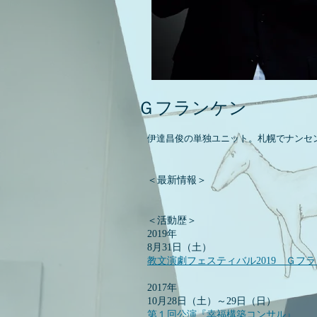
Ｇフランケン
伊達昌俊の単独ユニット。札幌でナンセ
＜最新情報＞
＜活動歴＞
2019年
8月31日（土）
教文演劇フェスティバル2019 Ｇフ
2017年
10月28日（土）～29日（日）
第１回公演『幸福構築コンサル』