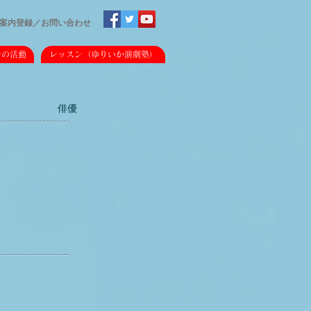
案内登録／
​お問い合わせ
での活動
レッスン（ゆりいか演劇塾）
俳優