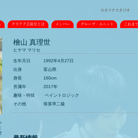
カタリナスタジオ
ム
クラアク芸術堂とは
メンバー
グループ・ユニット
これま
檜山 真理世
ヒヤマ マリセ
生年月日 1992年4月27日
出身 富山県
身長 160cm
所属年 2017年
趣味・特技 ペイントロジック
その他 珠算準二級
ら
と
堂
最新情報