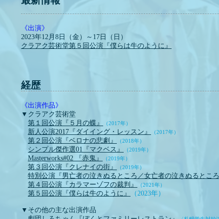
《出演》
2023年12月8日（金）～17日（日）
​クラアク芸術堂第５回公演『僕らは牛のように』
​経歴
《出演作品》
▼クラアク芸術堂
第１回公演『５月の蝶』
（2017年）
新人公演2017『ダイイング・レッスン』
（2017年）
第２回公演『ベロナの悲劇』
（2018年）
シンプル傑作選01『マクベス』
（2019
年）
Masterworks#02 『赤鬼』
（2019年）
第３回公演『クレナイの街』
（2019
年）
特別公演『男亡者の泣きぬるところ／女亡者の泣きぬるとこ
第４回公演『カラマーゾフの裁判』
（2021年）
​
第５回公演『僕らは牛のように』
（2023年）
▼その他の主な出演作品
劇団しろちゃん『ぼくとファミリーレストラン』