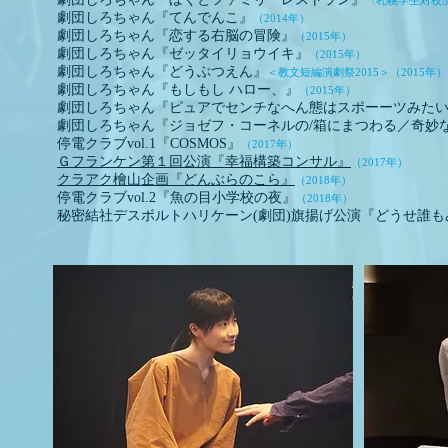
〈札幌学生対校
劇団しろちゃん『てんでんこ』
（2014年）
劇団しろちゃん『恋する右脳の冒険』
（2015年）
劇団しろちゃん『ゼッタイリョウイキ』
（2015年）
劇団しろちゃん『どうぶつえん』
＜教文短編演劇祭2015＞（2015年）
劇団しろちゃん『もしもし ハロー、』
（2015年）
劇団しろちゃん『ピュアでセンチなへん態はスポーーツみたい
劇団しろちゃん『ジョゼフ・コーネルの/箱にまつわる／奇妙
停電クラブvol.1『COSMOS』
（2017年）
Ｇフランケン第１回公演『幸福構築コンサル』
（2017年）
クラアク檜山企画『どんぶらのこら』
（2018年）
停電クラブvol.2『魚の目小学校の夜』
（2018年）
秘密結社デスボルトハリケーン(劇団)旗揚げ公演『どうせ誰も