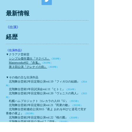
最新情報
《出演》
​経歴
《出演作品》
▼クラアク芸術堂
シンプル傑作選01『マクベス』
（2019
年）
Masterworks#02 『赤鬼』
（2019年）
第３回公演『クレナイの街』
（2019年）
▼その他の主な出演作品
北翔舞台芸術2年目定期公演vol.19『フィガロの結婚』
（2014
年）
北翔舞台芸術1年目試演会vol.11『ヒトミ』
（2014年）
北翔舞台芸術2年目定期公演vol.20『ヴェニスの商人』
（2015
年）
札幌ハムプロジェクト コレカラの人03『G'』
（2015年）
北翔舞台芸術2年目定期公演vol.21『民衆の敵』
（2015年）
北翔舞台芸術連続公演2015『夜よ おれを叫びと逆毛で充す
青春の夜よ』
（2015年）
北翔舞台芸術2年目定期公演vol.22『桜の園』
（2016年）
北翔舞台芸術3年目公演vol.7『消失』
（2016年）
北翔舞台芸術3年目公演vol.8『眠れる森の死体』
（2016年）
北翔舞台芸術4年目公演vol.7『ハルシオン・デイズ』
（2017