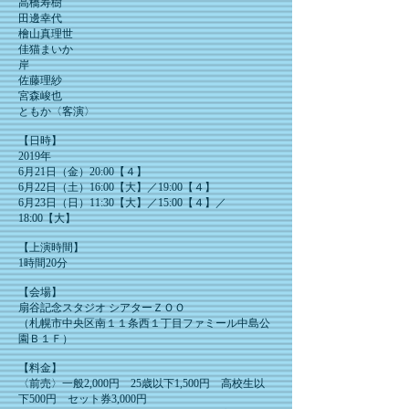
高橋寿樹
田邊幸代
檜山真理世
佳猫まいか
岸
佐藤理紗
宮森峻也
ともか〈客演〉
【日時】
2019年
6月21日（金）20:00【４】
6月22日（土）16:00【大】／19:00【４】
6月23日（日）11:30【大】／15:00【４】／
18:00【大】
【上演時間】
​1時間20分
【会場】
扇谷記念スタジオ シアターＺＯＯ
（札幌市中央区南１１条西１丁目ファミール中島公
園Ｂ１Ｆ）
【料金】
〈前売〉一般2,000円 25歳以下1,500円 高校生以
下500円 セット券3,000円