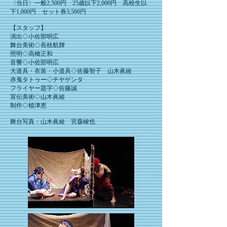
〈当日〉一般2,500円 25歳以下2,000円 高校生以
下1,000円 セット券3,500円
【スタッフ】
演出◇小佐部明広
舞台美術◇長枝航輝
照明◇高橋正和
音響◇小佐部明広
大道具・衣装・小道具◇佐藤智子 山木眞綾
赤鬼タトゥー◇チヤゲンタ
フライヤー題字◇佐藤誠
宣伝美術◇山木眞綾
制作◇植津恵
​​舞台写真：山木眞綾 宮森峻也