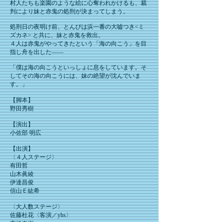
村人たちも楽園のような絵に心奪われかけるも、裁
判により妹と赤鬼の処刑が決まってしまう。
処刑日の夜明け前、とんびは浜一番の大嘘つき<ミ
ズカネ> と共に、妹と赤鬼を救出。
４人は赤鬼がやってきたという「海の向こう」を目
指し舟を出した――
「僕は海の向こうといっしょに息をしています。そ
してその海の向こうには、妹の絶望が沈んでいま
す。」
【脚本】
野田秀樹
【演出】
小佐部 明広
【出演】
〈４人ステージ〉
有田哲
山木眞綾
伊達昌俊
信山Ｅ紘希
〈大人数ステージ〉
佐藤杜花〈客演／yhs〉