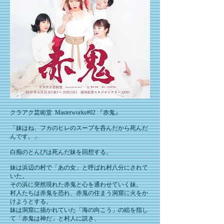
クラアク芸術堂 Masterworks#02 『赤鬼』
「妹はね、フカのヒレのスープを呑んだから死んだ
んです。」
白痴のとんびは死んだ妹を回想する。
妹は浜辺の村で「あの女」と呼ばれ村八分にされて
いた。
その浜に突然現れた赤鬼と心を通わせていく妹。
村人たちは赤鬼を恐れ、赤鬼の住まう洞窟に火をか
けようとする。
妹は洞窟に描かれていた「海の向こう」の絵を指し
て「赤鬼は神だ」と村人に説き、