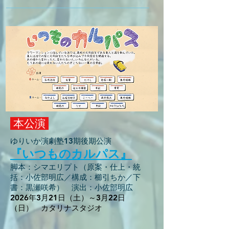
本公演
ゆりいか演劇塾13期後期公演
『​いつものカルパス
』
脚本：シマエリプト（原案・仕上・統
括：小佐部明広／構成：櫛引ちか／下
書：黒瀬咲希） 演出：小佐部明広
2026年3月21日（土）～3月22日
（日） カタリナスタジオ