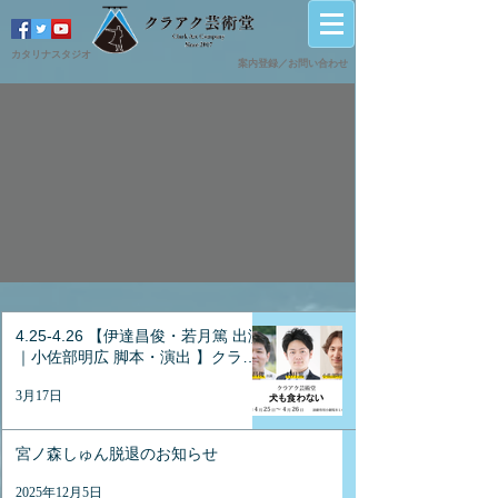
カタリナスタジオ
案内登録／
​お問い合わせ
4.25-4.26 【伊達昌俊・若月篤 出演
｜小佐部明広 脚本・演出 】クラア
ク芸術堂『犬も食わない』
3月17日
（PROJECT WALTZ vol.6参加）
宮ノ森しゅん脱退のお知らせ
2025年12月5日