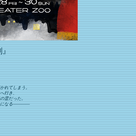
劇』
かれてしまう。
へ行き、
の霊だった。
になる――――