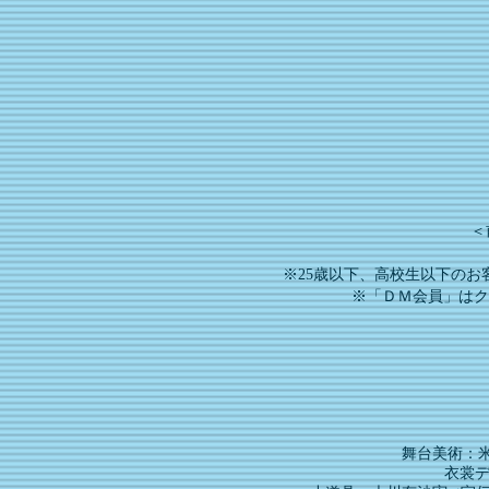
＜
※25歳以下、高校生以下の
※「ＤＭ会員」はク
舞台美術：
衣裳