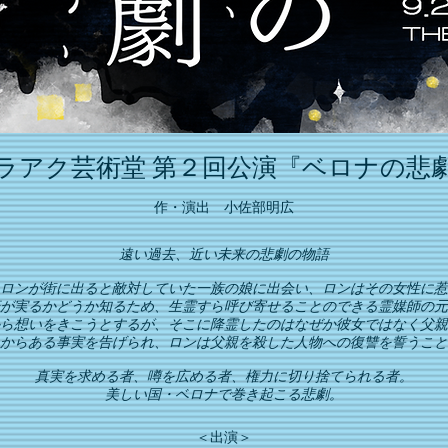
ラアク芸術堂 第２回公演『ベロナの悲
作・演出 小佐部明広
遠い過去、近い未来の悲劇の物語
ロンが街に出ると敵対していた一族の娘に出会い、ロンはその女性に惹
が実るかどうか知るため、生霊すら呼び寄せることのできる霊媒師の元
ら想いをきこうとするが、そこに降霊したのはなぜか彼女ではなく父親
からある事実を告げられ、ロンは父親を殺した人物への復讐を誓うこと
真実を求める者、噂を広める者、権力に切り捨てられる者。
美しい国・ベロナで巻き起こる悲劇。
＜出演＞