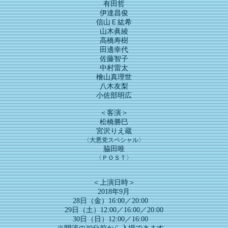
有田哲
伊達昌俊
信山Ｅ紘希
山木眞綾
高橋寿樹
田邊幸代
佐藤智子
中村雷太
檜山真理世
八木友梨
小佐部明広
＜客演＞
松橋勝巳
宮沢りえ蔵
〈大悪党スペシャル〉
脇田唯
〈ＰＯＳＴ〉
＜上演日時＞
2018年9月
28日（金）16:00／20:00
29日（土）12:00／16:00／20:00
30日（日）12:00／16:00