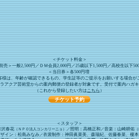
＜チケット料金＞
前売＞一般2,500円／ＤＭ会員2,000円／25歳以下1,500円／高校生以下50
＜当日券＞各500円増
お客様は、年齢が確認できるもの、学生証等のご提示をお願いする場合が
ラアクア芸術堂からの
案内郵便の登録者が対象です。受付で案内ハガキ
​（これから登録したい方は
こちら
）
チケット予約
​＜スタッフ＞
米沢春花
照明：高橋正和
音楽：山崎耕佑
（ＮＰＯ法人コンカリーニョ）／
／
（
デザイン：松島みなみ
衣裳制作：神田眞菜美、森瑞紀、佐藤春菜、榎本
／