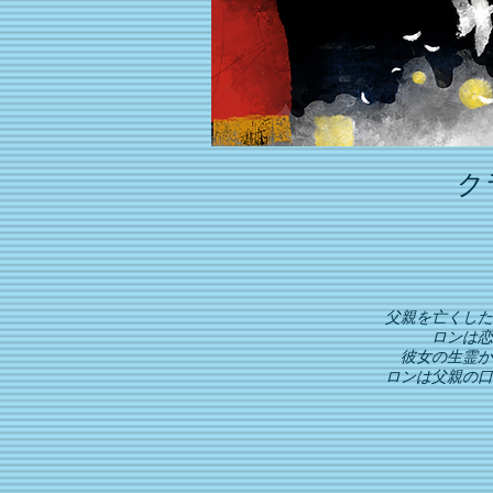
ク
父親を亡くした
ロンは恋
彼女の生霊か
ロンは父親の口