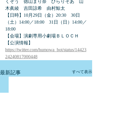
くぞう　徳山まり奈　ひらりそあ　山
木眞綾　吉田諒希　由村鯨太
【日時】10月29日（金）20:30　30日
（土）14:00／18:00　31日（日）14:00／
18:00
【会場】演劇専用小劇場ＢＬＯＣＨ
【公演情報】
https://twitter.com/humowa_bot/status/14423
24240817000448
最新記事
すべて表示