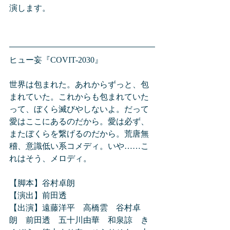
演します。
ヒュー妄『COVIT-2030』
世界は包まれた。あれからずっと、包
まれていた。これからも包まれていた
って、ぼくら滅びやしないよ。だって
愛はここにあるのだから。愛は必ず、
またぼくらを繋げるのだから。荒唐無
稽、意識低い系コメディ。いや……こ
れはそう、メロディ。
【脚本】谷村卓朗
【演出】前田透
【出演】遠藤洋平　高橋雲　谷村卓
朗　前田透　五十川由華　和泉諒　き