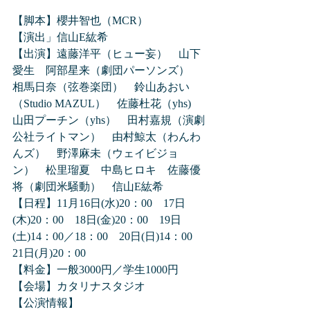
【脚本】櫻井智也（MCR）
【演出」信山E紘希
【出演】遠藤洋平（ヒュー妄）　山下
愛生　阿部星来（劇団パーソンズ）　
相馬日奈（弦巻楽団）　鈴山あおい
（Studio MAZUL）　佐藤杜花（yhs)　
山田プーチン（yhs）　田村嘉規（演劇
公社ライトマン）　由村鯨太（わんわ
んズ）　野澤麻未（ウェイビジョ
ン）　松里瑠夏　中島ヒロキ　佐藤優
将（劇団米騒動）　信山E紘希
【日程】11月16日(水)20：00　17日
(木)20：00　18日(金)20：00　19日
(土)14：00／18：00　20日(日)14：00　
21日(月)20：00
【料金】一般3000円／学生1000円
【会場】カタリナスタジオ
【公演情報】