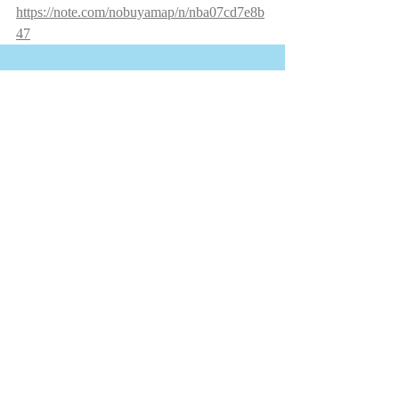
https://note.com/nobuyamap/n/nba07cd7e8b
47
最新記事
すべて表示
宮ノ森しゅん脱退のお知
高橋寿樹、佐藤
らせ
お知らせ