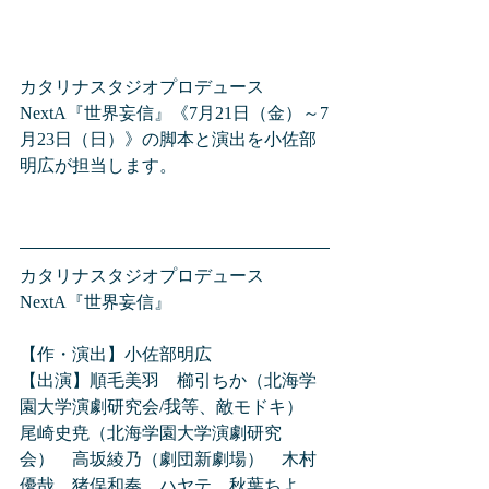
カタリナスタジオプロデュース
NextA『世界妄信』《7月21日（金）～7
月23日（日）》の脚本と演出を小佐部
明広が担当します。
カタリナスタジオプロデュース
NextA『世界妄信』
【作・演出】小佐部明広
【出演】順毛美羽　櫛引ちか（北海学
園大学演劇研究会/我等、敵モドキ）　
尾崎史尭（北海学園大学演劇研究
会）　高坂綾乃（劇団新劇場）　木村
優哉　猪俣和奏　ハヤテ　秋葉ちよ　