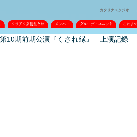
カタリナスタジオ
ム
クラアク芸術堂とは
メンバー
グループ・ユニット
これま
第10期前期公演『くされ縁』 上演記録