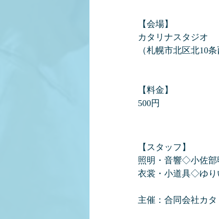
​【会場】
カタリナスタジオ
（札幌市北区北10条
​【料金】
500円
​【スタッフ】
照明・音響◇小佐部
衣裳・小道具◇ゆり
主催：合同会社カタ