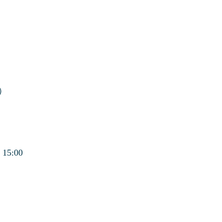
）
5:00