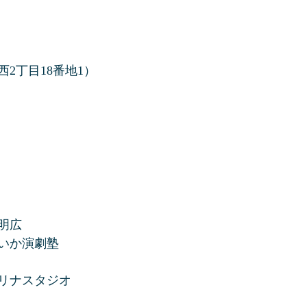
西2丁目18番地1）
明広
いか演劇塾
リナスタジオ