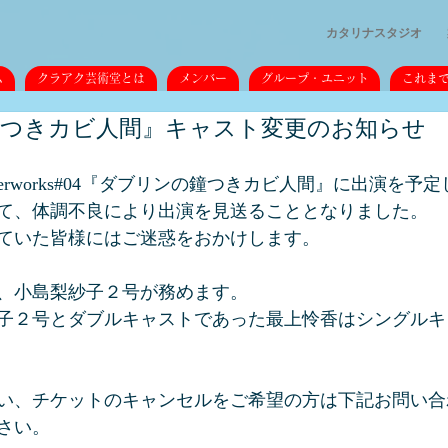
カタリナスタジオ
ム
クラアク芸術堂とは
メンバー
グループ・ユニット
これま
つきカビ人間』キャスト変更のお知らせ
terworks#04『ダブリンの鐘つきカビ人間』に出演を予
て、体調不良により出演を見送ることとなりました。
ていた皆様にはご迷惑をおかけします。
、小島梨紗子２号が務めます。
子２号とダブルキャストであった最上怜香はシングルキ
い、チケットのキャンセルをご希望の方は下記お問い合
さい。