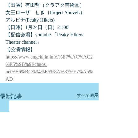
【出演】有田哲（クラアク芸術堂）　
女王ローザ　しき（Project ShoveL）　
アルピナ(Peaky Hikers)
【日時】1月24日（日）21:00
【配信会場】youtube 「Peaky Hikers 
Theater channel」
【公演情報】
https://www.engekijin.info/%E7%AC%AC2
%E5%9B%9Echaos-
net%E6%BC%94%E5%8A%87%E7%A5%
AD
最新記事
すべて表示