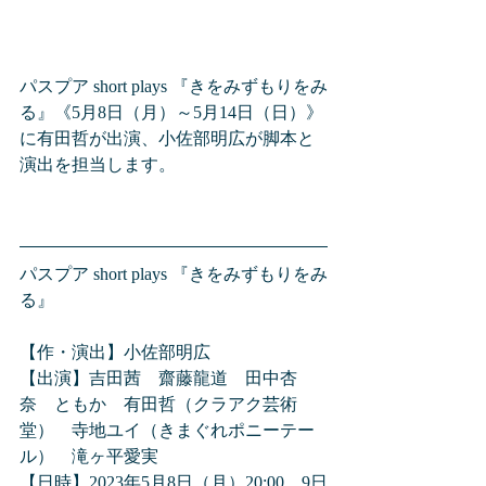
パスプア short plays 『きをみずもりをみ
る』《5月8日（月）～5月14日（日）》
に有田哲が出演、小佐部明広が脚本と
演出を担当します。
パスプア short plays 『きをみずもりをみ
る』
【作・演出】小佐部明広
【出演】吉田茜　齋藤龍道　田中杏
奈　ともか　有田哲（クラアク芸術
堂）　寺地ユイ（きまぐれポニーテー
ル）　滝ヶ平愛実
【日時】2023年5月8日（月）20:00　9日