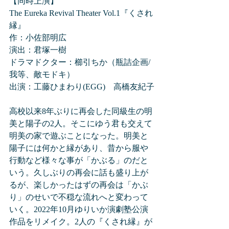
【同時上演】
The Eureka Revival Theater Vol.1『くされ
縁』
作：小佐部明広
演出：君塚一樹
ドラマドクター：櫛引ちか（瓶詰企画/
我等、敵モドキ）
出演：工藤ひまわり(EGG)　高橋友紀子
高校以来8年ぶりに再会した同級生の明
美と陽子の2人。そこにゆう君も交えて
明美の家で遊ぶことになった。明美と
陽子には何かと縁があり、昔から服や
行動など様々な事が「かぶる」のだと
いう。久しぶりの再会に話も盛り上が
るが、楽しかったはずの再会は「かぶ
り」のせいで不穏な流れへと変わって
いく。2022年10月ゆりいか演劇塾公演
作品をリメイク。2人の『くされ縁』が