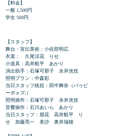
​【料金】
一般 1,500円
学生 500円
​【スタッフ】
舞台・宣伝美術：小佐部明広
衣裳：　久尾涼花　りせ
小道具：高井航平　あかり
演出助手：石塚可那子　永井洸伎
照明プラン：中森彩
当日スタッフ統括：田中舞奈（パゥピ
ーポォズ;）
照明操作：石塚可那子　永井洸伎
音響操作：石川あいら　あかり
当日スタッフ：朋花　高井航平　り
せ　加藤亮一　美沙　奥井瑞穂