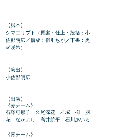
【脚本】
シマエリプト（原案・仕上・統括：小
佐部明広／構成：櫛引ちか／下書：黒
瀬咲希）
【演出】
小佐部明広
【出演】
《赤チーム》
石塚可那子　久尾涼花　君塚一樹　朋
花　なかよし　高井航平　石川あいら
《青チーム》