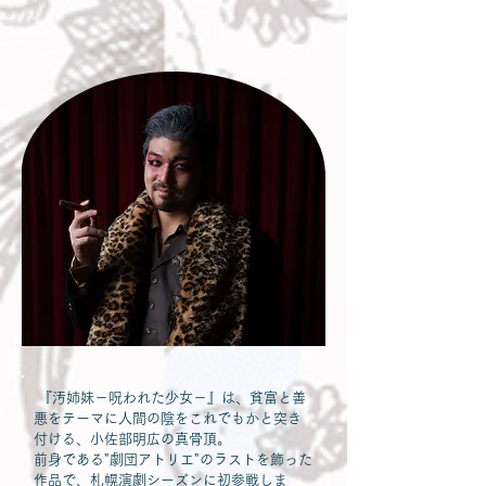
『汚姉妹－呪われた少女－』は、貧富と善
悪をテーマに人間の陰をこれでもかと突き
付ける、小佐部明広の真骨頂。
前身である"劇団アトリエ"のラストを飾った
作品で、札幌演劇シーズンに初参戦しま