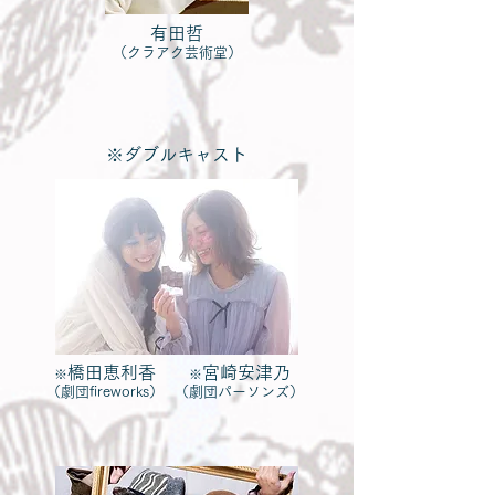
有田哲
（クラアク芸術堂）
​※ダブルキャスト
橋田恵利香
宮崎安津乃
※
※
（劇団fireworks）
（劇団パーソンズ）