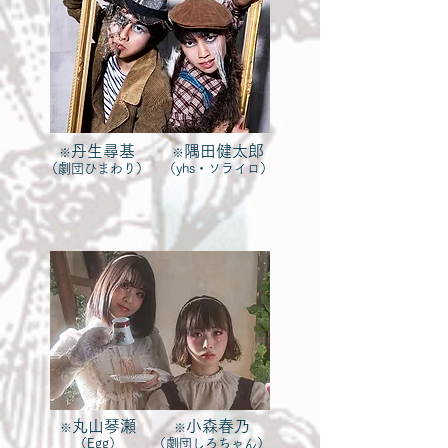
丹生尋基
隅田健太郎
※
※
（劇団ひまわり）
（yhs・ソライロ）
丸山琴瀬
小森春乃
※
※
（Egg）
（劇団しろちゃん）