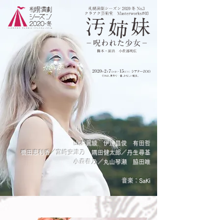
山木眞綾
伊達昌俊 有田哲
橋田恵利香／宮崎安津乃
隅田健太郎／丹生尋基
小森春乃／丸山琴瀬 脇田唯
​音楽：SaKi