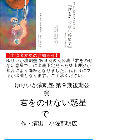
【出演者変更のお知らせ】
ゆりいか演劇塾 第９期後期公演『君をのせ
ない惑星で』に出演予定だった柴山理沙が
都合により降板となりました。代わりにマ
キが出演となります。ご了承ください。
ゆりいか演劇塾 第９期後期公
演
​ 君をのせない惑星
で
作・演出 小佐部明広