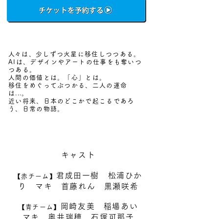
​
人々は、少しずつ火星に移住しつつある。
AIは、デザインやアートの仕事をも奪いつ
つある。
人間の価値とは。「心」とは。
移住をめぐってぶつかる、二人の運命
は...。
近い将来、日本のどこかで起こるであろ
う、日常の物語。
キャスト
君成田一樹 松浦ひか
【赤チーム】
り マキ 首藤れん 黒瀬咲希
岡崎友美 稲場あい
【青チーム】
マキ 奥井瑞穂 石塚可那子