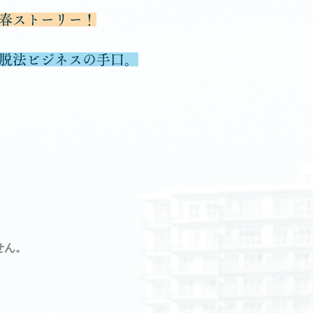
春ストーリー！
脱法ビジネスの手口。
せん。