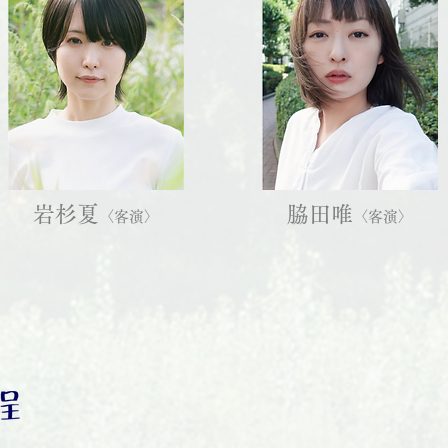
岩杉夏
脇田唯
〈客
演〉
〈客演〉