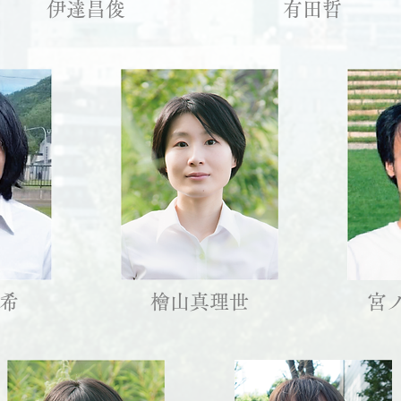
伊達昌俊
有田哲
紘希
檜山真理世
宮