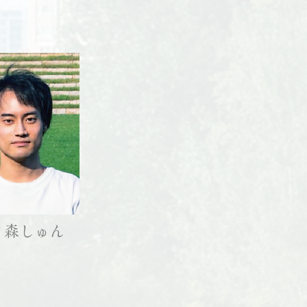
ノ森しゅん