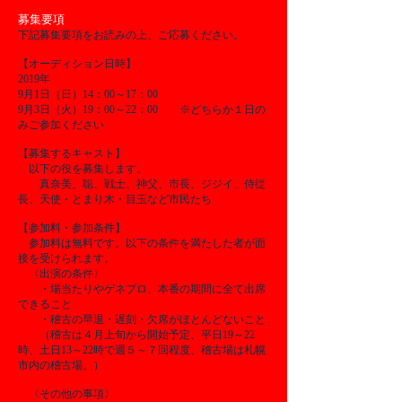
募集要項
下記募集要項をお読みの上、ご応募ください。
【オーディション日時】
2019年
9月1日（日）14：00～17：00
9月3日（火）19：00～22：00 ※どちらか１日の
みご参加ください
【募集するキャスト】
以下の役を募集します。
真奈美、聡、戦士、神父、市長、ジジイ、侍従
長、天使・とまり木・目玉など市民たち
【参加料・参加条件】
参加料は無料です。以下の条件を満たした者が面
接を受けられます。
〈出演の条件〉
・場当たりやゲネプロ、本番の期間に全て出席
できること
・稽古の早退・遅刻・欠席がほとんどないこと
（稽古は４月上旬から開始予定、平日19～22
時、土日13～22時で週５～７回程度、稽古場は札幌
市内の稽古場。）
〈その他の事項〉