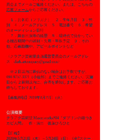
員会までメールご連絡ください。または、こちらの
応募フォーム
からご応募ください。
１．お名前（フリガナ） ２．生年月日 ３．性
別 ４．メールアドレス ５．電話番号 ６．希望
のオーディション日時
７．舞台出演等の経歴 ８．現時点で分かってい
る稽古期間中の遅刻・欠席・早退予定 ９．その
他、応募動機や、アピールポイントなど
〈
クラアク芸術堂企画運営委員会のメールアドレ
ス
clark.artcompany@gmail.com
〉
※２日以内に返信のない場合はお手数ですが、
090-9757-3371（小佐部）までご連絡ください。実施
日から２週間以内に、合否を通知します。ご応募お
待ちしております。
【募集締切】2019年8月27日（火）
公演概要
クラアク芸術堂 Masterworks#04『ダブリンの鐘つき
カビ人間』 作・演出 後藤ひろひと
【日程】
2020年5月21日（木）～5月24日（日）《全7ステー