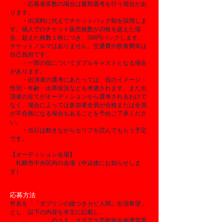
・応募者多数の場合は書類選考を行う場合があ
ります。
・出演料に代えてチケットバック制を採用しま
す。個人でのチケット販売枚数が20枚を超えた場
合、超えた枚数１枚につき、500円バックします。
チケットノルマはありません。交通費や飲食費等は
自己負担です。
・一部の役についてダブルキャストとなる場合
があります。
・出演者の選考にあたっては、役のイメージ・
性別・年齢・出席状況なども考慮されます。また出
演者の全てがオーディションから選考されるわけで
なく、場合によっては参加者全員が合格または全員
が不合格になる場合もあることを予めご了承くださ
い。
・当日は動きながらセリフを読んでもらう予定
です。
【オーディション会場】
札幌市中央区内の会場（申込後にお知らせしま
す）
応募方法
件名を「『ダブリンの鐘つきカビ人間』出演希望」
とし、以下の内容を本文に記載し、
全身写真と顔写
真の２点を添付
のうえ、クラアク芸術堂企画運営委