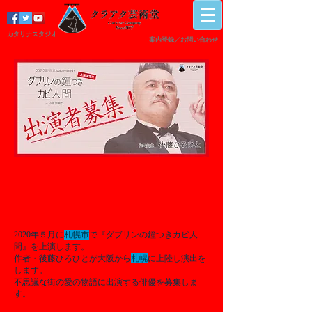
カタリナスタジオ
案内登録／
​お問い合わせ
ダブリンの鐘つきカビ人
間 出演者募集
2020年５月に
札幌市
で『ダブリンの鐘つきカビ人
間』を上演します。
作者・後藤ひろひとが大阪から
札幌
に上陸し演出を
します。
不思議な街の愛の物語に出演する俳優を募集しま
す。