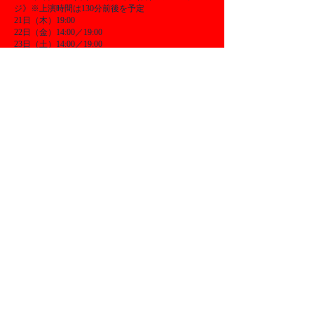
ジ》※上演時間は130分前後を予定
21日（木）19:00
22日（金）14:00／19:00
23日（土）14:00／19:00
24日（日）12:00／16:00
〈5月19日（火）仕込み、20日（水）～21日（木）
場当たり・ゲネプロ〉
※上演の時間帯は現時点での予定です。
【会場】
生活支援型文化施設 コンカリーニョ（札幌市西区
八軒1条西1丁目 ザ・タワープレイス1F〈JR琴似駅
直結〉）
メッセージ