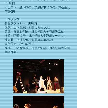
下500円
＜当日＞一般1,8
00円／25歳以下1,2
00円／高校生以
下600円
【スタッフ】
舞台プランナー 川崎 舞
照明 山本 雄飛（劇団しろちゃん）
音響 柳田 紗耶未（北海学園大学演劇研究会）
衣装 阿部 文香（北星学園大学演劇サークル）
小道具 小川 沙織（劇団ELEMENTs）
宣伝美術 小佐部 明広
制作 加納 絵里香、柳田 紗耶未（北海学園大学演
劇研究会）