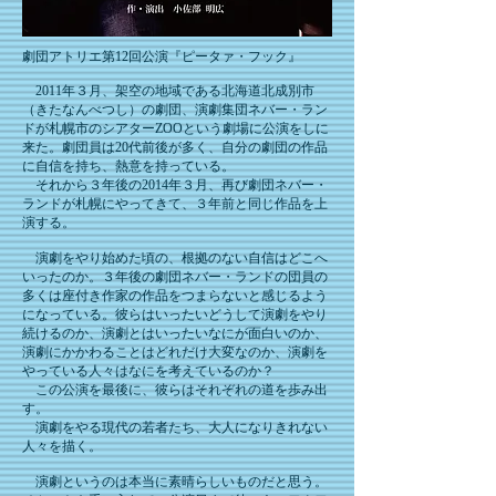
劇団アトリエ第12回公演『ピータァ・フック』
2011年３月、架空の地域である北海道北成別市
（きたなんべつし）の劇団、演劇集団ネバー・ラン
ドが札幌市のシアターZOOという劇場に公演をしに
来た。劇団員は20代前後が多く、自分の劇団の作品
に自信を持ち、熱意を持っている。
それから３年後の2014年３月、再び劇団ネバー・
ランドが札幌にやってきて、３年前と同じ作品を上
演する。
演劇をやり始めた頃の、根拠のない自信はどこへ
いったのか。３年後の劇団ネバー・ランドの団員の
多くは座付き作家の作品をつまらないと感じるよう
になっている。彼らはいったいどうして演劇をやり
続けるのか、演劇とはいったいなにが面白いのか、
演劇にかかわることはどれだけ大変なのか、演劇を
やっている人々はなにを考えているのか？
この公演を最後に、彼らはそれぞれの道を歩み出
す。
演劇をやる現代の若者たち、大人になりきれない
人々を描く。
演劇というのは本当に素晴らしいものだと思う。