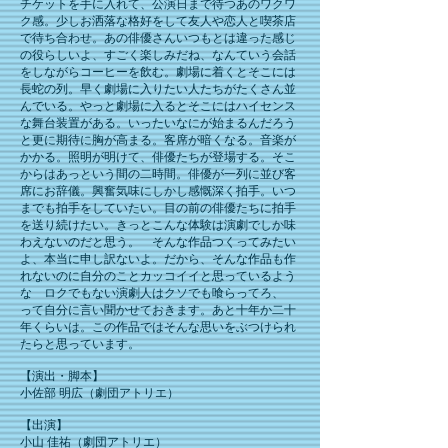
チケットを手に入れて、公演日まで待つあのワクワ
ク感。少しお洒落な格好をして友人や恋人と喫茶店
で待ち合わせ。あの俳優さんいつもとは違った感じ
の役らしいよ、すごく楽しみだね、なんていう会話
をしながらコーヒーを飲む。劇場に着くとそこには
長蛇の列。早く劇場に入りたい人たちがたくさん並
んでいる。やっと劇場に入るとそこにはハイセンス
な舞台装置がある。いったいなにが始まるんだろう
と更に期待に胸が高まる。客席が暗くなる。音楽が
かかる。照明が明けて、俳優たちが登場する。そこ
からはあっという間の二時間。俳優が一列に並び客
席にお辞儀。興奮気味にしかし感慨深く拍手。いつ
までも拍手をしていたい。目の前の俳優たちに拍手
を送り続けたい。きっとこんな体験は演劇でしか味
わえないのだと思う。 そんな作品つくってみたい
よ、本当に申し訳ないよ。だから、そんな作品も作
れないのに自分のことカッコイイと思っているよう
な ロクでもない演劇人はクソでも喰らってろ、
って自分に言い聞かせておきます。あと十年か二十
年くらいは。この作品ではそんな思いをぶつけられ
たらと思っています。
【演出・脚本】
小佐部 明広（劇団アトリエ）
【出演】
小山 佳祐（劇団アトリエ）