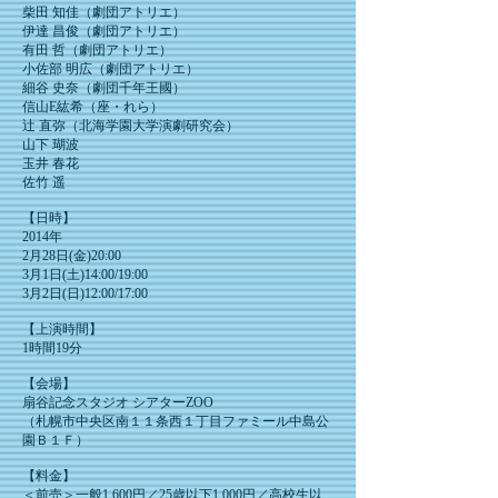
柴田 知佳（劇団アトリエ）
伊達 昌俊（劇団アトリエ）
有田 哲（劇団アトリエ）
小佐部 明広（劇団アトリエ）
細谷 史奈（劇団千年王國）
信山E紘希（座・れら）
辻 直弥（北海学園大学演劇研究会）
山下 瑚波
玉井 春花
佐竹 遥
【日時】
2014年
2月28日(金)20:00
3月1日(土)14:00/19:00
3月2日(日)12:00/17:00
【上演時間】
​1時間19分
【会場】
扇谷記念スタジオ シアターZOO
（札幌市中央区南１１条西１丁目ファミール中島公
園Ｂ１Ｆ）
【料金】
＜前売＞一般1,600円／25歳以下1,000円／高校生以