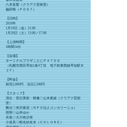
八木友梨（クラアク芸術堂）
脇田唯（ＰＯＳＴ）
【日時】
2018年
1月19日（金）21:00
1月20日（土）13:00／17:00
【上演時間】
​1時間24分
【会場】
ターミナルプラザことにＰＡＴＯＳ
（札幌市西区琴似1条4丁目 地下鉄東西線琴似駅Ｂ
２Ｆ）
【料金】
前売2,000円 当日2,500円
​【スタッフ】
演出・宣伝美術・映像◇山木眞綾（クラアク芸術
堂）
舞台◇米沢春花（ＮＰＯ法人コンカリーニョ）
照明◇山本ゆか
衣装◇大川有沙実
小道具◇蝦名紗友水（ＣＯＬＯＲＥ）