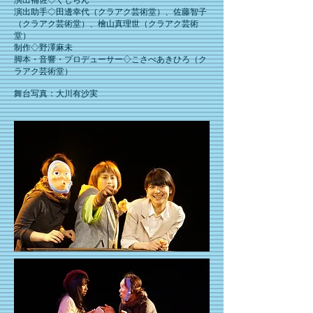
演出補佐◇くじらん
演出助手◇田邊幸代（クラアク芸術堂）、佐藤智子
（クラアク芸術堂）、檜山真理世（クラアク芸術
堂）
制作◇野澤麻未
脚本・音響・プロデューサー◇こさべあきひろ（ク
ラアク芸術堂）
舞台写真：
大川有沙実