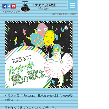
カタリナスタジオ
案内登録／
​お問い合わせ
クラアク芸術堂presents 札幌女史会vol.1『たかが愛
の歌よ、』
幸せなんて感じたことない女の子・Ｍ。