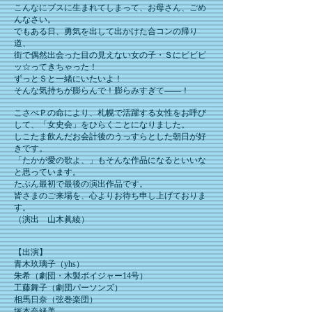
こんなにブスに生まれてしまって、お母さん、ごめ
んなさい。
でもある日、勇気を出して出かけた合コンの帰り
道、
街で偶然出会った目の見えない女の子・Ｓにビビビ
ッ☆ってきちゃった！
ずっとＳと一緒にいたいよ！
そんな気持ちが膨らんで！膨らみすぎて――！
こさべＰの命により、札幌で活躍する女性をお呼び
して、「女史会」をひらくことになりました。
しこたま飲んだお会計後のうっすらとした朝日が好
きです。
「たかが愛の歌よ、」もそんな作品になるといいな
と思っています。
たぶん最初で最後の演出作品です。
皆さまのご来場を、心よりお待ち申し上げておりま
す。
（演出 山木眞綾）
【出演】
青木玖璃子（yhs）
朱希（劇団・木製ボイジャー14号）
工藤舞子（劇団パーソンズ）
相馬日奈（弦巻楽団）
塚本奈緒美