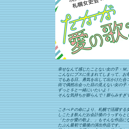
幸せなんて感じたことない女の子・Ｍ
こんなにブスに生まれてしまって、お
でもある日、勇気を出して出かけた合
街で偶然出会った目の見えない女の子
ずっとＳと一緒にいたいよ！
そんな気持ちが膨らんで！膨らみすぎ
こさべＰの命により、札幌で活躍する
しこたま飲んだお会計後のうっすらと
「たかが愛の歌よ、」もそんな作品に
たぶん最初で最後の演出作品です。