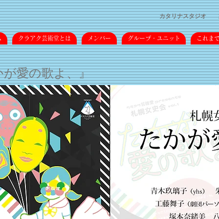
カタリナスタジオ
ム
クラアク芸術堂とは
メンバー
グループ・ユニット
これま
たかが愛の歌よ、』