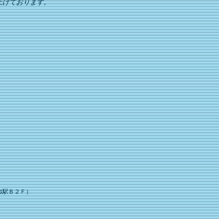
上げております。
似駅Ｂ２Ｆ）