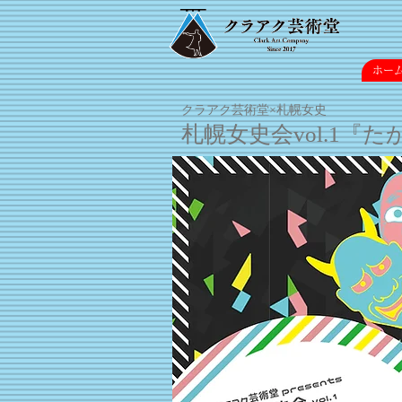
ホー
クラアク芸術堂×札幌女史
札幌女史会vol.1『