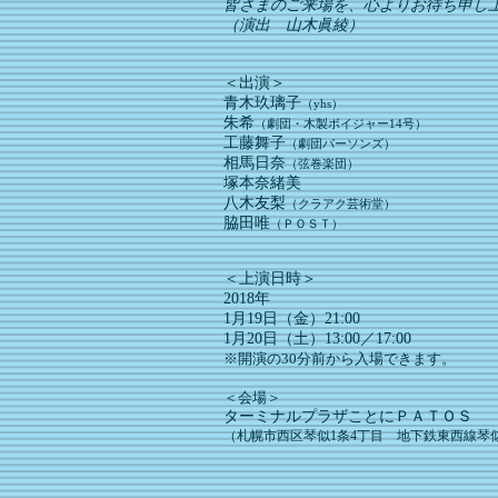
皆さまのご来場を、心よりお待ち申し
（演出 山木眞綾）
＜出演＞
青木玖璃子
（yhs）
朱希
（劇団・木製ボイジャー14号）
工藤舞子
（劇団パーソンズ）
相馬日奈
（弦巻楽団）
塚本奈緒美
八木友梨
（クラアク芸術堂）
脇田唯
（ＰＯＳＴ）
＜上演日時＞
2018年
1月19日（金）21:00
1月20日（土）13:00／17:00
※開演の30分前から入場できます。
​＜会場＞
ターミナルプラザことにＰＡＴＯＳ
（札幌市西区琴似1条4丁目 地下鉄東西線琴